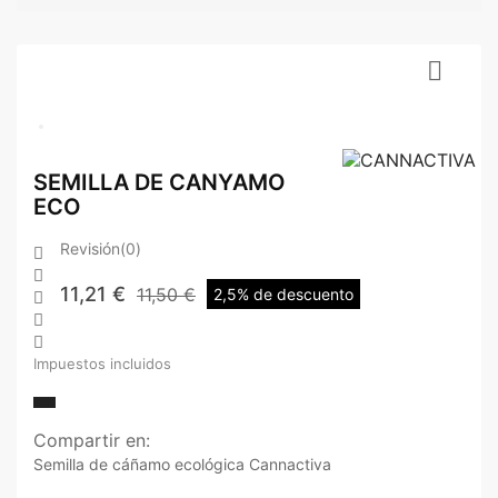

SEMILLA DE CANYAMO
ECO
Revisión(0)


11,21 €
11,50 €
2,5% de descuento



Impuestos incluidos
Compartir en:
Semilla de cáñamo ecológica Cannactiva