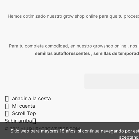
Hemos optimizado nuestro grow shop online para que tu proceso
Para tu completa comodidad, en nuestro growshop online , nos le
semillas autoflorescentes
,
semillas de temporad

añadir a la cesta

Mi cuenta

Scroll Top

Subir arriba
© 2021 - LUXURYGROWSEEDS.COM
Sitio web para mayores 18 años, si continua navegando por est
aceptand