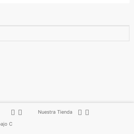




Nuestra Tienda
bajo C