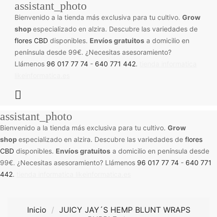
assistant_photo
Bienvenido a la tienda más exclusiva para tu cultivo.
Grow
shop
especializado en alzira. Descubre las variedades de
flores CBD
disponibles.
Envíos gratuitos
a domicilio en
península desde 99€. ¿Necesitas asesoramiento?
Llámenos
96 017 77 74
-
640 771 442
.
tienda informatica
likeinformatica.es

assistant_photo
Bienvenido a la tienda más exclusiva para tu cultivo.
Grow
shop
especializado en alzira. Descubre las variedades de
flores
CBD
disponibles.
Envíos gratuitos
a domicilio en península desde
99€. ¿Necesitas asesoramiento? Llámenos
96 017 77 74
-
640 771
442
.
tienda informatica likeinformatica.es
Inicio
JUICY JAY´S HEMP BLUNT WRAPS