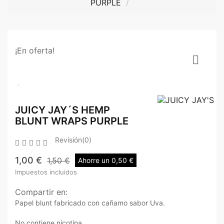
PURPLE
¡En oferta!

JUICY JAY´S HEMP
BLUNT WRAPS PURPLE
Revisión(0)





1,00 €
1,50 €
Ahorre un 0,50 €
Impuestos incluidos
Compartir en:
Papel blunt fabricado con cañamo sabor Uva.
No contiene nicotina.