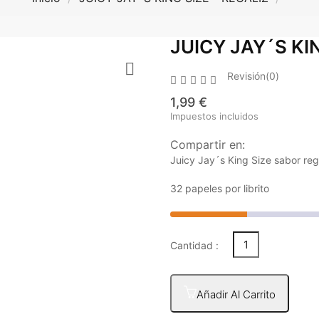
JUICY JAY´S KIN

Revisión(0)





1,99 €
Impuestos incluidos
Compartir en:
Juicy Jay´s King Size sabor reg
32 papeles por librito
Cantidad :
Añadir Al Carrito