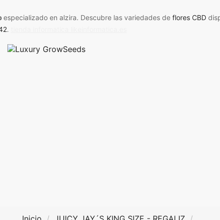
p
especializado en alzira. Descubre las variedades de
flores CBD
dis
42
.
tienda informatica likeinformatica.es
Inicio
JUICY JAY´S KING SIZE - REGALIZ