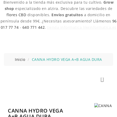
Bienvenido a la tienda más exclusiva para tu cultivo.
Grow
shop
especializado en alzira. Descubre las variedades de
flores CBD
disponibles.
Envíos gratuitos
a domicilio en
península desde 99€. ¿Necesitas asesoramiento? Llámenos
96
017 77 74
-
640 771 442
.
tienda informatica likeinformatica.es
Inicio
CANNA HYDRO VEGA A+B AGUA DURA

CANNA HYDRO VEGA
A+B AGUA DURA