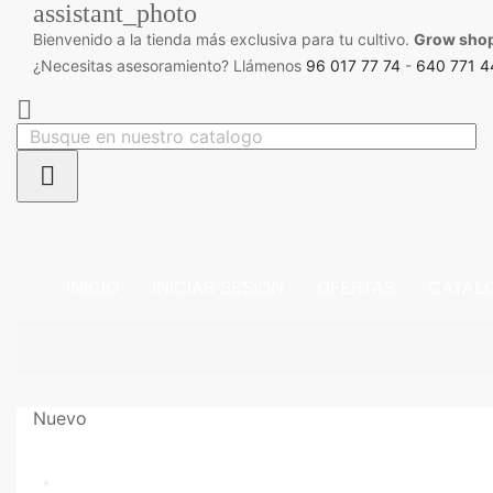
assistant_photo
Bienvenido a la tienda más exclusiva para tu cultivo.
Grow sho
¿Necesitas asesoramiento? Llámenos
96 017 77 74
-
640 771 4


INICIO
INICIAR SESION
OFERTAS
CATÁL
Nuevo