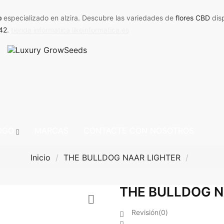
p
especializado en alzira. Descubre las variedades de
flores CBD
dis
42
.
tienda informatica likeinformatica.es
OGO
MARCAS
CONTACTE CON NOSOTROS
Inicio
THE BULLDOG NAAR LIGHTER
THE BULLDOG N

Revisión(0)
