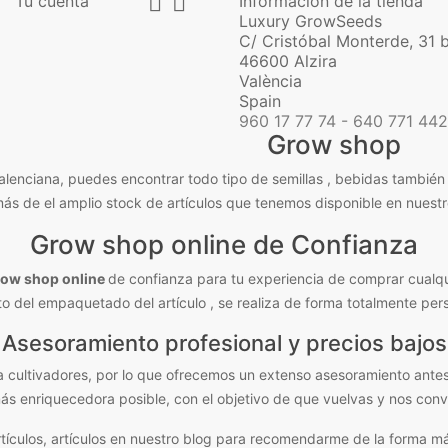


Tu cuenta
Información de la tienda
Luxury GrowSeeds
C/ Cristóbal Monterde, 31 
46600 Alzira
València
Spain
960 17 77 74 - 640 771 442
Grow shop
nciana, puedes encontrar todo tipo de semillas , bebidas también a
más de el amplio stock de artículos que tenemos disponible en nuest
Grow shop online de Confianza
row shop online
de confianza para tu experiencia de comprar cualqu
 del empaquetado del artículo , se realiza de forma totalmente pers
Asesoramiento profesional y precios bajos
a cultivadores, por lo que ofrecemos un extenso asesoramiento ante
ás enriquecedora posible, con el objetivo de que vuelvas y nos con
tículos, artículos en nuestro blog para recomendarme de la forma má